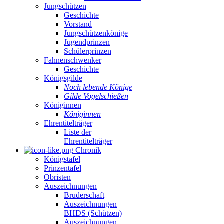
Jungschützen
Geschichte
Vorstand
Jungschützenkönige
Jugendprinzen
Schülerprinzen
Fahnenschwenker
Geschichte
Königsgilde
Noch lebende Könige
Gilde Vogelschießen
Königinnen
Königinnen
Ehrentitelträger
Liste der
Ehrentitelträger
Chronik
Königstafel
Prinzentafel
Obristen
Auszeichnungen
Bruderschaft
Auszeichnungen
BHDS (Schützen)
Auszeichnungen