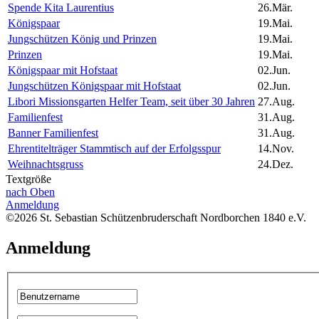
Spende Kita Laurentius
26.Mär.
Königspaar
19.Mai.
Jungschützen König und Prinzen
19.Mai.
Prinzen
19.Mai.
Königspaar mit Hofstaat
02.Jun.
Jungschützen Königspaar mit Hofstaat
02.Jun.
Libori Missionsgarten Helfer Team, seit über 30 Jahren
27.Aug.
Familienfest
31.Aug.
Banner Familienfest
31.Aug.
Ehrentitelträger Stammtisch auf der Erfolgsspur
14.Nov.
Weihnachtsgruss
24.Dez.
Textgröße
nach Oben
Anmeldung
©2026 St. Sebastian Schützenbruderschaft Nordborchen 1840 e.V.
Anmeldung