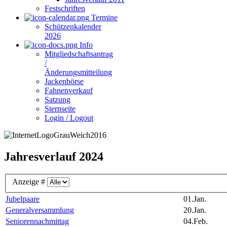
Festschriften
Termine
Schützenkalender
2026
Info
Mitgliedschaftsantrag
/
Änderungsmitteilung
Jackenbörse
Fahnenverkauf
Satzung
Sternseite
Login / Logout
Jahresverlauf 2024
Anzeige #
Jubelpaare
01.Jan.
Generalversammlung
20.Jan.
Seniorennachmittag
04.Feb.