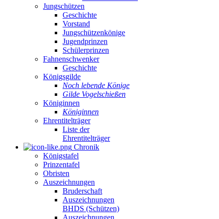
Jungschützen
Geschichte
Vorstand
Jungschützenkönige
Jugendprinzen
Schülerprinzen
Fahnenschwenker
Geschichte
Königsgilde
Noch lebende Könige
Gilde Vogelschießen
Königinnen
Königinnen
Ehrentitelträger
Liste der
Ehrentitelträger
Chronik
Königstafel
Prinzentafel
Obristen
Auszeichnungen
Bruderschaft
Auszeichnungen
BHDS (Schützen)
Auszeichnungen